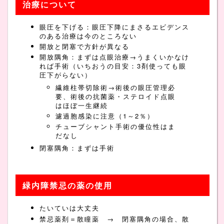
治療について
眼圧を下げる：眼圧下降にまさるエビデンス
のある治療は今のところない
開放と閉塞で方針が異なる
開放隅角：まずは点眼治療→うまくいかなけ
れば手術（いちおうの目安：3剤使っても眼
圧下がらない）
繊維柱帯切除術→術後の眼圧管理必
要、術後の抗菌薬・ステロイド点眼
はほぼ一生継続
濾過胞感染に注意（1～2％）
チューブシャント手術の優位性はま
だなし
閉塞隅角：まずは手術
緑内障禁忌の薬の使用
たいていは大丈夫
禁忌薬剤＝散瞳薬 → 閉塞隅角の場合、散