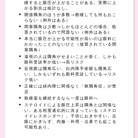
瞳すると眼圧が上がることがある。実際に上
がる割合は統計なし。
開放隅角のほうが多数→散瞳しても何もおこ
らない（例外はある）
閉塞隅角は少数→しかもほとんどの場合、処
置されているので問題ない（例外はある）
本当に眼圧が上がる可能性が高いのは眼科に
かかったことのないひと（放置されている閉
塞隅角）
遠視の人は隅角がせまいことが多く、しかも
眼科受診率が低い→高リスク
近視眼は隅角広い、白内障手術眼も隅角広
い、しかもいずれも眼科受診している→リス
ク低い
正確には緑内障に関係なく「狭隅角症」が禁
忌
散瞳薬を継続するなら一度は眼科へ
ステロイドによる眼圧上昇は隅角とは関係な
い。ある程度遺伝的に決まっている（ステロ
イドレスポンダー）。子供におきやすい。点
眼にかぎらず、内服・外用・点鼻でも起こる
可能性あり。