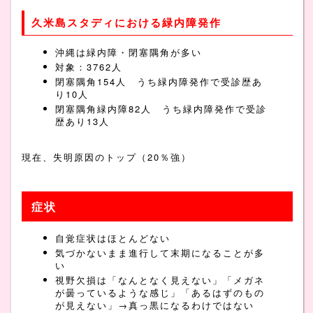
久米島スタディにおける緑内障発作
沖縄は緑内障・閉塞隅角が多い
対象：3762人
閉塞隅角154人 うち緑内障発作で受診歴あ
り10人
閉塞隅角緑内障82人 うち緑内障発作で受診
歴あり13人
現在、失明原因のトップ（20％強）
症状
自覚症状はほとんどない
気づかないまま進行して末期になることが多
い
視野欠損は「なんとなく見えない」「メガネ
が曇っているような感じ」「あるはずのもの
が見えない」→真っ黒になるわけではない