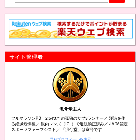
サイト管理者
汎兮堂主人
フルマラソンPB 2:54'37" の孤独のサブ3ランナー／ 漢詩を作
る絶滅危惧種／ 眼内レンズ（ICL）で近視矯正済み／ JADA認定
スポーツファーマシスト／ 「汎兮堂」は室号です
詳細プロフィールを表示