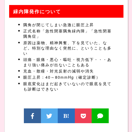
緑内障発作について
隅角が閉じてしまい急激に眼圧上昇
正式名称「急性閉塞隅角緑内障」「急性閉塞
隅角症」
原因は薬物、精神興奮、下を見ていた、な
ど。特別な理由なく突然に、ということも多
い
頭痛・眼痛・悪心・嘔吐・視力低下・・・あ
まり強い痛みが出ないこともある
充血・散瞳・対光反射の減弱や消失
眼圧上昇：40～80mmHg（確定診断）
眼底変化はまだ起きていないので眼底を見て
も診断はできない
B!