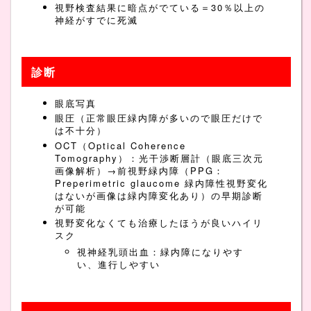
視野検査結果に暗点がでている＝30％以上の
神経がすでに死滅
診断
眼底写真
眼圧（正常眼圧緑内障が多いので眼圧だけで
は不十分）
OCT（Optical Coherence
Tomography）：光干渉断層計（眼底三次元
画像解析）→前視野緑内障（PPG：
Preperimetric glaucome 緑内障性視野変化
はないが画像は緑内障変化あり）の早期診断
が可能
視野変化なくても治療したほうが良いハイリ
スク
視神経乳頭出血：緑内障になりやす
い、進行しやすい