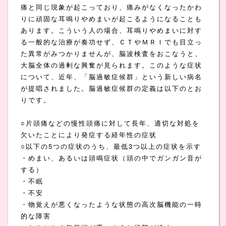
痛と同じ現象が起こっており、痛みがなくなったかわ
りに頑固な耳鳴りやめまいが起こるようになることも
あります。こういう人の場合、耳鳴りやめまいに対す
る一般的な治療が奏功せず、ＣＴやＭＲＩでも目立っ
た異常がみつかりませんが、脳波検査をおこなうと、
大脳全体の過剰な興奮が見られます。このような症状
について、近年、「脳過敏症候群」という新しい病名
が提唱されました。脳過敏症候群の定義は以下のとお
りです。
○片頭痛などの慢性頭痛に対して長年、適切な対処を
欠いたことにより発症する経年性の症状
○以下の5つの症状のうち、最低3つ以上の症状を示す
・めまい、あるいは頭鳴症状（頭の中でガンガン音が
する）
・不眠
・不安
・物覚えが悪くなったような状態の高次脳機能の一時
的な障害