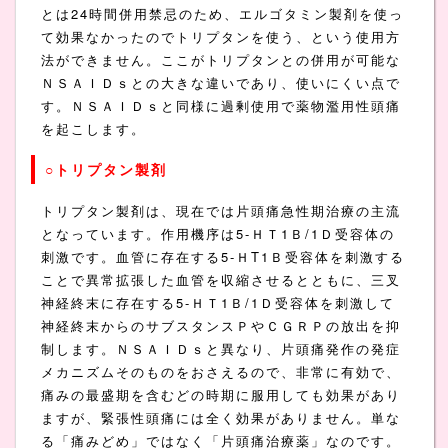
とは24時間併用禁忌のため、エルゴタミン製剤を使っ
て効果なかったのでトリプタンを使う、という使用方
法ができません。ここがトリプタンとの併用が可能な
ＮＳＡＩＤｓとの大きな違いであり、使いにくい点で
す。ＮＳＡＩＤｓと同様に過剰使用で薬物濫用性頭痛
を起こします。
○トリプタン製剤
トリプタン製剤は、現在では片頭痛急性期治療の主流
となっています。作用機序は5-ＨＴ1Ｂ/1Ｄ受容体の
刺激です。血管に存在する5-ＨT1Ｂ受容体を刺激する
ことで異常拡張した血管を収縮させるとともに、三叉
神経終末に存在する5-ＨＴ1Ｂ/1Ｄ受容体を刺激して
神経終末からのサブスタンスＰやＣＧＲＰの放出を抑
制します。ＮＳＡＩＤｓと異なり、片頭痛発作の発症
メカニズムそのものをおさえるので、非常に有効で、
痛みの最盛期を含むどの時期に服用しても効果があり
ますが、緊張性頭痛には全く効果がありません。単な
る「痛みどめ」ではなく「片頭痛治療薬」なのです。