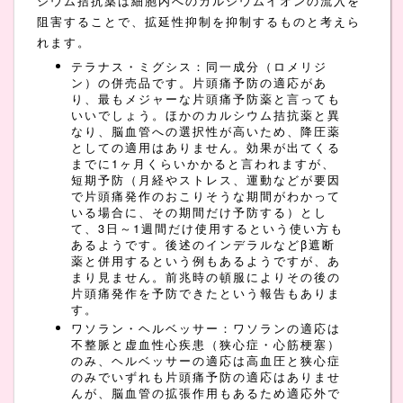
シウム拮抗薬は細胞内へのカルシウムイオンの流入を
阻害することで、拡延性抑制を抑制するものと考えら
れます。
テラナス・ミグシス：同一成分（ロメリジ
ン）の併売品です。片頭痛予防の適応があ
り、最もメジャーな片頭痛予防薬と言っても
いいでしょう。ほかのカルシウム拮抗薬と異
なり、脳血管への選択性が高いため、降圧薬
としての適用はありません。効果が出てくる
までに1ヶ月くらいかかると言われますが、
短期予防（月経やストレス、運動などが要因
で片頭痛発作のおこりそうな期間がわかって
いる場合に、その期間だけ予防する）とし
て、3日～1週間だけ使用するという使い方も
あるようです。後述のインデラルなどβ遮断
薬と併用するという例もあるようですが、あ
まり見ません。前兆時の頓服によりその後の
片頭痛発作を予防できたという報告もありま
す。
ワソラン・ヘルベッサー：ワソランの適応は
不整脈と虚血性心疾患（狭心症・心筋梗塞）
のみ、ヘルベッサーの適応は高血圧と狭心症
のみでいずれも片頭痛予防の適応はありませ
んが、脳血管の拡張作用もあるため適応外で