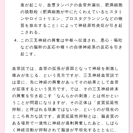
進が起こり、血漿タンパクの血管外漏出、肥満細胞
の脱顆粒（肥満細胞が中にたくわえているヒスタミ
ンやロイコトリエン、プロスタグランジンなどの物
質を放出すること）によって神経原性炎症が引き起
こされる。
この三叉神経の興奮は中枢へ伝達され、悪心・嘔吐
などの脳幹の反応や種々の自律神経系の反応を引き
起こす。
血管説では、血管の拡張が原因となって神経を刺激し
痛みが生じる、という見方ですが、三叉神経血管説で
は逆に、先に神経の興奮があってその結果として血管
が拡張するという見方です。では、その三叉神経終末
の興奮を引き起こす「なんらかの刺激」とは何かとい
うことが問題になりますが、その正体は「皮質拡延性
抑制」と呼ばれる現象ではないか、というのが現在の
ところ有力な説です。皮質拡延性抑制とは、脳皮質の
ある場所で一過性に神経が過剰興奮したあと、しばら
く神経活動が抑制されて脳波が平坦化するとともに、