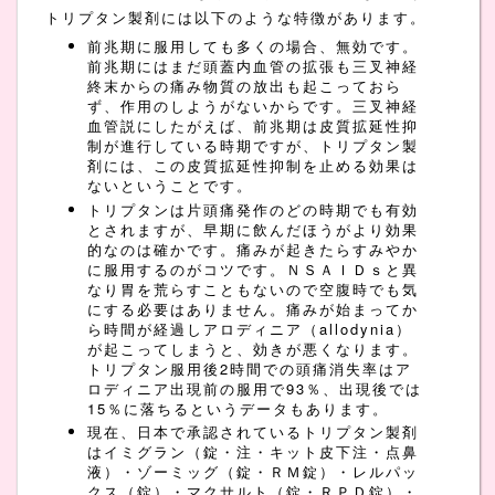
トリプタン製剤には以下のような特徴があります。
前兆期に服用しても多くの場合、無効です。
前兆期にはまだ頭蓋内血管の拡張も三叉神経
終末からの痛み物質の放出も起こっておら
ず、作用のしようがないからです。三叉神経
血管説にしたがえば、前兆期は皮質拡延性抑
制が進行している時期ですが、トリプタン製
剤には、この皮質拡延性抑制を止める効果は
ないということです。
トリプタンは片頭痛発作のどの時期でも有効
とされますが、早期に飲んだほうがより効果
的なのは確かです。痛みが起きたらすみやか
に服用するのがコツです。ＮＳＡＩＤｓと異
なり胃を荒らすこともないので空腹時でも気
にする必要はありません。痛みが始まってか
ら時間が経過しアロディニア（allodynia）
が起こってしまうと、効きが悪くなります。
トリプタン服用後2時間での頭痛消失率はア
ロディニア出現前の服用で93％、出現後では
15％に落ちるというデータもあります。
現在、日本で承認されているトリプタン製剤
はイミグラン（錠・注・キット皮下注・点鼻
液）・ゾーミッグ（錠・ＲＭ錠）・レルパッ
クス（錠）・マクサルト（錠・ＲＰＤ錠）・