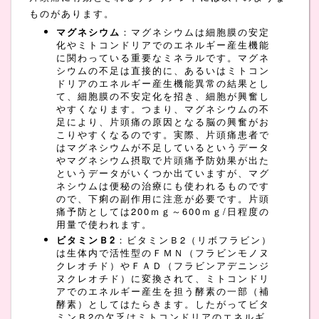
ものがあります。
マグネシウム
：マグネシウムは細胞膜の安定
化やミトコンドリアでのエネルギー産生機能
に関わっている重要なミネラルです。マグネ
シウムの不足は直接的に、あるいはミトコン
ドリアのエネルギー産生機能異常の結果とし
て、細胞膜の不安定化を招き、細胞が興奮し
やすくなります。つまり、マグネシウムの不
足により、片頭痛の原因となる脳の興奮がお
こりやすくなるのです。実際、片頭痛患者で
はマグネシウムが不足しているというデータ
やマグネシウム摂取で片頭痛予防効果が出た
というデータがいくつか出ていますが、マグ
ネシウムは便秘の治療にも使われるものです
ので、下痢の副作用に注意が必要です。片頭
痛予防としては200ｍｇ～600ｍｇ/日程度の
用量で使われます。
ビタミンＢ2
：ビタミンＢ2（リボフラビン）
は生体内で活性型のＦＭＮ（フラビンモノヌ
クレオチド）やＦＡＤ（フラビンアデニンジ
ヌクレオチド）に変換されて、ミトコンドリ
アでのエネルギー産生を担う酵素の一部（補
酵素）としてはたらきます。したがってビタ
ミンＢ2の欠乏はミトコンドリアのエネルギ