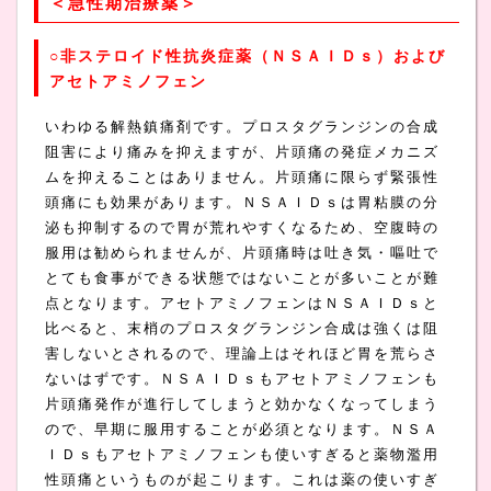
＜急性期治療薬＞
○非ステロイド性抗炎症薬（ＮＳＡＩＤｓ）および
アセトアミノフェン
いわゆる解熱鎮痛剤です。プロスタグランジンの合成
阻害により痛みを抑えますが、片頭痛の発症メカニズ
ムを抑えることはありません。片頭痛に限らず緊張性
頭痛にも効果があります。ＮＳＡＩＤｓは胃粘膜の分
泌も抑制するので胃が荒れやすくなるため、空腹時の
服用は勧められませんが、片頭痛時は吐き気・嘔吐で
とても食事ができる状態ではないことが多いことが難
点となります。アセトアミノフェンはＮＳＡＩＤｓと
比べると、末梢のプロスタグランジン合成は強くは阻
害しないとされるので、理論上はそれほど胃を荒らさ
ないはずです。ＮＳＡＩＤｓもアセトアミノフェンも
片頭痛発作が進行してしまうと効かなくなってしまう
ので、早期に服用することが必須となります。ＮＳＡ
ＩＤｓもアセトアミノフェンも使いすぎると薬物濫用
性頭痛というものが起こります。これは薬の使いすぎ