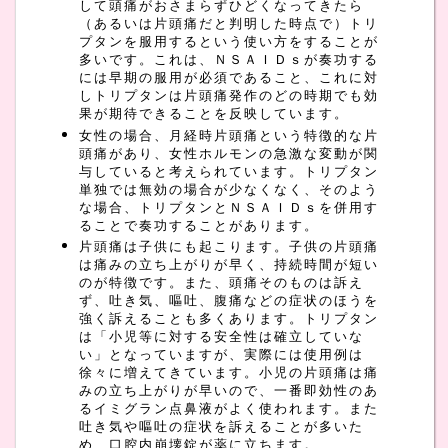
して頭痛がおさまらずひどくなってきたら
（あるいは片頭痛だと判明した時点で）トリ
プタンを服用するという使い方をすることが
多いです。これは、ＮＳＡＩＤｓが奏功する
には早期の服用が必須であること、これに対
しトリプタンは片頭痛発作のどの時期でも効
果が期待できることを反映しています。
女性の場合、月経時片頭痛という特徴的な片
頭痛があり、女性ホルモンの急激な変動が関
与していると考えられています。トリプタン
単独では無効の場合が少なくなく、そのよう
な場合、トリプタンとＮＳＡＩＤｓを併用す
ることで奏功することがあります。
片頭痛は子供にも起こります。子供の片頭痛
は痛みの立ち上がりが早く、持続時間が短い
のが特徴です。また、頭痛そのものは訴え
ず、吐き気、嘔吐、腹痛などの症状のほうを
強く訴えることも多くあります。トリプタン
は「小児等に対する安全性は確立していな
い」となっていますが、実際には使用例は
徐々に増えてきています。小児の片頭痛は痛
みの立ち上がりが早いので、一番即効性のあ
るイミグラン点鼻液がよく使われます。また
吐き気や嘔吐の症状を訴えることが多いた
め、口腔内崩壊錠が薬に立ちます。