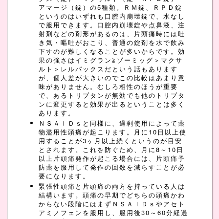
アマージ（錠）の5種類。ＲＭ錠、ＲＰＤ錠
というのはいずれも口腔内崩壊錠で、水なし
で服用できます。口腔内崩壊錠や点鼻液、注
射剤などの剤形があるのは、片頭痛時には吐
き気・嘔吐がおこり、普通の錠剤を水で飲み
下すのが難しくなることが多いからです。効
果の強さはイミグラン≧ゾーミッグ＞マクサ
ルト＞レルパックスだという話もあります
が、個人差が大きいのでこの比較はあまり意
味がありません。むしろ相性のほうが重要
で、あるトリプタンが無効でも他のトリプタ
ンに変更すると効果が出るということは多く
あります。
ＮＳＡＩＤｓと同様に、過剰使用によって薬
物濫用性頭痛が起こります。月に10日以上使
用することが3ヶ月以上続くというのが目安
とされます。これを防ぐため、月に8～10日
以上片頭痛発作が起こる場合には、片頭痛予
防薬を服用して発作の回数を減らすことが必
要になります。
緊張性頭痛と片頭痛の両方を持っている人は
結構います。頭痛の早期でどちらの頭痛かわ
からない段階にはまずＮＳＡＩＤｓやアセト
アミノフェンを服用し、服用後30～60分経過