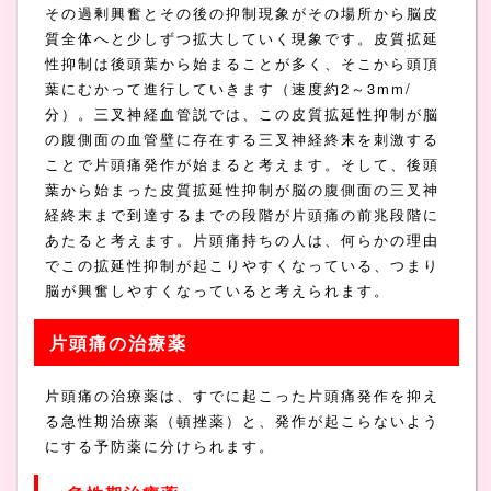
その過剰興奮とその後の抑制現象がその場所から脳皮
質全体へと少しずつ拡大していく現象です。皮質拡延
性抑制は後頭葉から始まることが多く、そこから頭頂
葉にむかって進行していきます（速度約2～3mm/
分）。三叉神経血管説では、この皮質拡延性抑制が脳
の腹側面の血管壁に存在する三叉神経終末を刺激する
ことで片頭痛発作が始まると考えます。そして、後頭
葉から始まった皮質拡延性抑制が脳の腹側面の三叉神
経終末まで到達するまでの段階が片頭痛の前兆段階に
あたると考えます。片頭痛持ちの人は、何らかの理由
でこの拡延性抑制が起こりやすくなっている、つまり
脳が興奮しやすくなっていると考えられます。
片頭痛の治療薬
片頭痛の治療薬は、すでに起こった片頭痛発作を抑え
る急性期治療薬（頓挫薬）と、発作が起こらないよう
にする予防薬に分けられます。