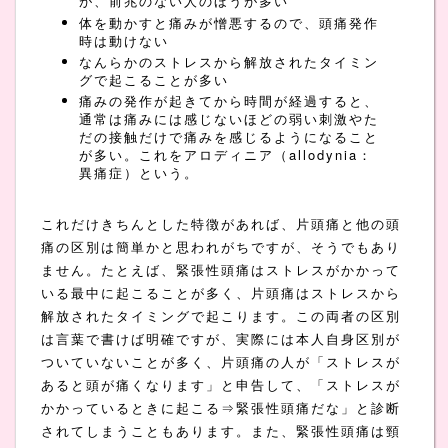
が、前兆のない人のほうが多い
体を動かすと痛みが憎悪するので、頭痛発作
時は動けない
なんらかのストレスから解放されたタイミン
グで起こることが多い
痛みの発作が起きてから時間が経過すると、
通常は痛みには感じないほどの弱い刺激やた
だの接触だけで痛みを感じるようになること
が多い。これをアロディニア（allodynia：
異痛症）という。
これだけきちんとした特徴があれば、片頭痛と他の頭
痛の区別は簡単かと思われがちですが、そうでもあり
ません。たとえば、緊張性頭痛はストレスがかかって
いる最中に起こることが多く、片頭痛はストレスから
解放されたタイミングで起こります。この両者の区別
は言葉で書けば明確ですが、実際には本人自身区別が
ついていないことが多く、片頭痛の人が「ストレスが
あると頭が痛くなります」と申告して、「ストレスが
かかっているときに起こる⇒緊張性頭痛だな」と診断
されてしまうこともあります。また、緊張性頭痛は頸