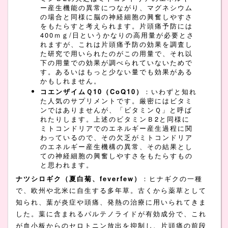
ー産生機能の異常につながり、マグネシウム
の場合と同様に脳の神経細胞の興奮しやすさ
をもたらすと考えられます。片頭痛予防には
400ｍｇ/日というかなりの高用量が必要とさ
れますが、これは片頭痛予防の効果を調査し
た研究で用いられたのがこの用量で、それ以
下の用量での効果が調べられていないためで
す。あるいはもっと少ない量でも効果がある
かもしれません。
コエンザイムＱ10（CoQ10）
：いわずと知れ
た人気のサプリメントです。厳密にはビタミ
ンではありませんが、「ビタミンＱ」と呼ば
れたりします。上述のビタミンＢ2と同様に
ミトコンドリアでのエネルギー産生過程に関
わっているので、その欠乏がミトコンドリア
のエネルギー産生機構の異常、その結果とし
ての神経細胞の興奮しやすさをもたらすもの
と思われます。
ナツシロギク（夏白菊、feverfew）
：ヒナギクの一種
で、欧州や北米に自生する多年草。古くから薬草として
知られ、葉が炎症や頭痛、発熱の治療に用いられてきま
した。葉に含まれるパルテノライドが有効成分で、これ
が血小板からのセロトニン放出を抑制し、片頭痛の前段