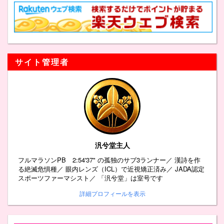
サイト管理者
汎兮堂主人
フルマラソンPB 2:54'37" の孤独のサブ3ランナー／ 漢詩を作
る絶滅危惧種／ 眼内レンズ（ICL）で近視矯正済み／ JADA認定
スポーツファーマシスト／ 「汎兮堂」は室号です
詳細プロフィールを表示