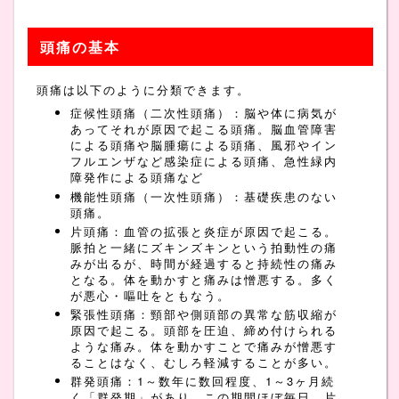
頭痛の基本
頭痛は以下のように分類できます。
症候性頭痛（二次性頭痛）：脳や体に病気が
あってそれが原因で起こる頭痛。脳血管障害
による頭痛や脳腫瘍による頭痛、風邪やイン
フルエンザなど感染症による頭痛、急性緑内
障発作による頭痛など
機能性頭痛（一次性頭痛）：基礎疾患のない
頭痛。
片頭痛：血管の拡張と炎症が原因で起こる。
脈拍と一緒にズキンズキンという拍動性の痛
みが出るが、時間が経過すると持続性の痛み
となる。体を動かすと痛みは憎悪する。多く
が悪心・嘔吐をともなう。
緊張性頭痛：頸部や側頭部の異常な筋収縮が
原因で起こる。頭部を圧迫、締め付けられる
ような痛み。体を動かすことで痛みが憎悪す
ることはなく、むしろ軽減することが多い。
群発頭痛：1～数年に数回程度、1～3ヶ月続
く「群発期」があり、この期間ほぼ毎日、片