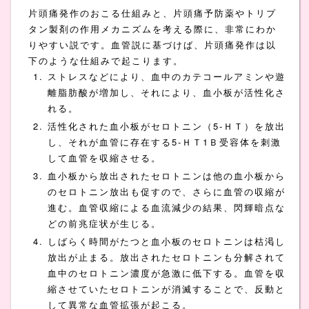
片頭痛発作のおこる仕組みと、片頭痛予防薬やトリプ
タン製剤の作用メカニズムを考える際に、非常にわか
りやすい説です。血管説に基づけば、片頭痛発作は以
下のような仕組みで起こります。
ストレスなどにより、血中のカテコールアミンや遊
離脂肪酸が増加し、それにより、血小板が活性化さ
れる。
活性化された血小板がセロトニン（5-ＨＴ）を放出
し、それが血管に存在する5-ＨＴ1Ｂ受容体を刺激
して血管を収縮させる。
血小板から放出されたセロトニンは他の血小板から
のセロトニン放出も促すので、さらに血管の収縮が
進む。血管収縮による血流減少の結果、閃輝暗点な
どの前兆症状が生じる。
しばらく時間がたつと血小板のセロトニンは枯渇し
放出が止まる。放出されたセロトニンも分解されて
血中のセロトニン濃度が急激に低下する。血管を収
縮させていたセロトニンが消滅することで、反動と
して異常な血管拡張が起こる。