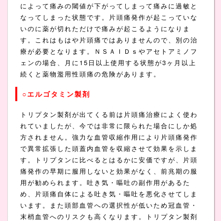
によって痛みの閾値が下がってしまって痛みに過敏と
なってしまった状態です。片頭痛発作が起こっていな
いのに薬が切れただけで痛みが起こるようになりま
す。これはもはや片頭痛ではありませんので、別の治
療が必要となります。ＮＳＡＩＤｓやアセトアミノフ
ェンの場合、月に15日以上使用する状態が3ヶ月以上
続くと薬物濫用性頭痛の危険があります。
○エルゴタミン製剤
トリプタン製剤が出てくる前は片頭痛治療によく使わ
れていましたが、今では非常に限られた場合にしか処
方されません。強力な血管収縮作用により片頭痛発作
で異常拡張した頭蓋内血管を収縮させて効果を示しま
す。トリプタンに比べるとはるかに安価ですが、片頭
痛発作の早期に服用しないと効果がなく、前兆期の服
用が勧められます。吐き気・嘔吐の副作用があるた
め、片頭痛自体による吐き気・嘔吐を悪化させてしま
います。また頭部血管への選択性が低いため冠血管・
末梢血管へのリスクも高くなります。トリプタン製剤