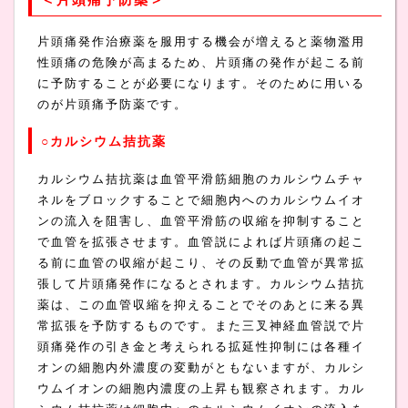
片頭痛発作治療薬を服用する機会が増えると薬物濫用
性頭痛の危険が高まるため、片頭痛の発作が起こる前
に予防することが必要になります。そのために用いる
のが片頭痛予防薬です。
○カルシウム拮抗薬
カルシウム拮抗薬は血管平滑筋細胞のカルシウムチャ
ネルをブロックすることで細胞内へのカルシウムイオ
ンの流入を阻害し、血管平滑筋の収縮を抑制すること
で血管を拡張させます。血管説によれば片頭痛の起こ
る前に血管の収縮が起こり、その反動で血管が異常拡
張して片頭痛発作になるとされます。カルシウム拮抗
薬は、この血管収縮を抑えることでそのあとに来る異
常拡張を予防するものです。また三叉神経血管説で片
頭痛発作の引き金と考えられる拡延性抑制には各種イ
オンの細胞内外濃度の変動がともないますが、カルシ
ウムイオンの細胞内濃度の上昇も観察されます。カル