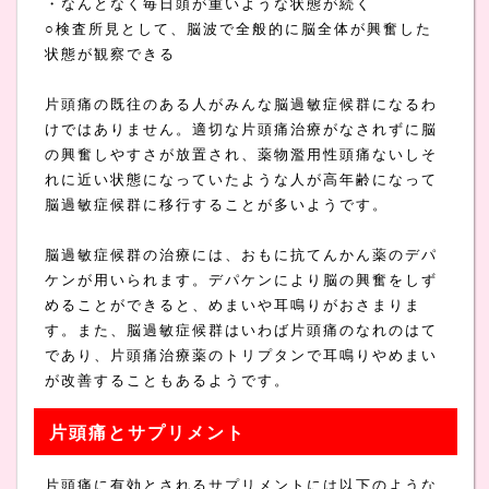
・なんとなく毎日頭が重いような状態が続く
○検査所見として、脳波で全般的に脳全体が興奮した
状態が観察できる
片頭痛の既往のある人がみんな脳過敏症候群になるわ
けではありません。適切な片頭痛治療がなされずに脳
の興奮しやすさが放置され、薬物濫用性頭痛ないしそ
れに近い状態になっていたような人が高年齢になって
脳過敏症候群に移行することが多いようです。
脳過敏症候群の治療には、おもに抗てんかん薬のデパ
ケンが用いられます。デパケンにより脳の興奮をしず
めることができると、めまいや耳鳴りがおさまりま
す。また、脳過敏症候群はいわば片頭痛のなれのはて
であり、片頭痛治療薬のトリプタンで耳鳴りやめまい
が改善することもあるようです。
片頭痛とサプリメント
片頭痛に有効とされるサプリメントには以下のような