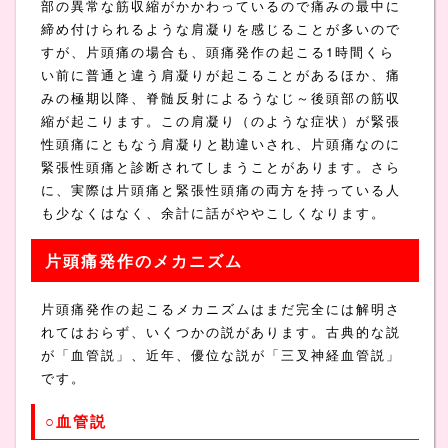
部の異常な筋収縮がかかわっているので痛みの最中に
締め付けられるような肩凝りを感じることが多いので
すが、片頭痛の場合も、頭痛発作の起こる1時間くら
い前に普通と違う肩凝りが起こることがあるほか、痛
みの極期以降、脊髄反射によるうなじ～後頭部の筋収
縮が起こります。この肩凝り（のような症状）が緊張
性頭痛にともなう肩凝りと勘違いされ、片頭痛なのに
緊張性頭痛と診断されてしまうことがあります。さら
に、実際は片頭痛と緊張性頭痛の両方を持っている人
も少なくはなく、余計に話がややこしくなります。
片頭痛発作のメカニズム
片頭痛発作の起こるメカニズムはまだ完全には解明さ
れてはおらず、いくつかの説があります。古典的な説
が「血管説」、近年、優位な説が「三叉神経血管説」
です。
○血管説