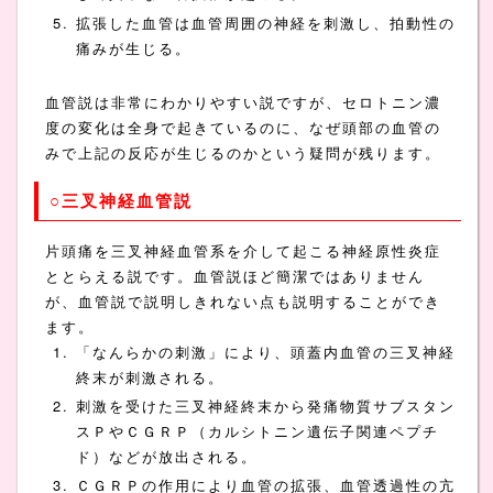
拡張した血管は血管周囲の神経を刺激し、拍動性の
痛みが生じる。
血管説は非常にわかりやすい説ですが、セロトニン濃
度の変化は全身で起きているのに、なぜ頭部の血管の
みで上記の反応が生じるのかという疑問が残ります。
○三叉神経血管説
片頭痛を三叉神経血管系を介して起こる神経原性炎症
ととらえる説です。血管説ほど簡潔ではありません
が、血管説で説明しきれない点も説明することができ
ます。
「なんらかの刺激」により、頭蓋内血管の三叉神経
終末が刺激される。
刺激を受けた三叉神経終末から発痛物質サブスタン
スＰやＣＧＲＰ（カルシトニン遺伝子関連ペプチ
ド）などが放出される。
ＣＧＲＰの作用により血管の拡張、血管透過性の亢