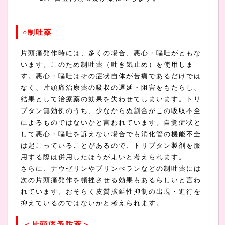
○制吐薬
片頭痛発作時には、多くの場合、悪心・嘔吐がともな
います。このため制吐薬（吐き気止め）を使用しま
す。悪心・嘔吐はその症状自体が苦痛であるだけでは
なく、片頭痛治療薬の吸収の遅延・阻害をもたらし、
結果として治療薬の効果を失わせてしまいます。トリ
プタン無効例のうち、少なからぬ割合がこの吸収不全
によるものではないかと言われています。自覚症状と
して悪心・嘔吐を訴えない場合でも消化管の機能不全
は起こっていることがあるので、トリプタン製剤を服
用する際は併用したほうがよいと考えられます。
さらに、ナウゼリンやプリンぺランなどの制吐薬には
次の片頭痛発作を頓挫させる効果もあるらしいと言わ
れています。おそらく皮質拡延性抑制の出現・進行を
抑えているのではないかと考えられます。
＜片頭痛予防薬＞