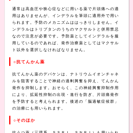
通常は高血圧や狭心症などに用いる薬で片頭痛への適
用はありませんが、インデラルを筆頭に適用外で用い
られます。予防のメカニズムははっきりしません。イ
ンデラルはトリプタンのうちのマクサルトと併用禁忌
なので注意が必要です。予防薬としてインデラルを服
用しているのであれば、発作治療薬としてはマクサル
ト以外を選択しなければなりません。
○抗てんかん薬
抗てんかん薬のデパケンは、ナトリウムイオンチャネ
ルを阻害することで神経の過剰興奮を抑え、てんかん
発作を抑制します。おそらく、この神経興奮抑制作用
により、拡延性抑制の出現・進行を防ぎ、片頭痛発作
を予防すると考えられます。後述の「脳過敏症候群」
の治療にも用いられます。
○そのほか
抗うつ薬（三環系、ＳＳＲＩ、ＳＮＲＩ）も用いられ