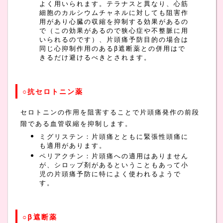
よく用いられます。テラナスと異なり、心筋
細胞のカルシウムチャネルに対しても阻害作
用があり心臓の収縮を抑制する効果があるの
で（この効果があるので狭心症や不整脈に用
いられるのです）、片頭痛予防目的の場合は
同じ心抑制作用のあるβ遮断薬との併用はで
きるだけ避けるべきとされます。
○抗セロトニン薬
セロトニンの作用を阻害することで片頭痛発作の前段
階である血管収縮を抑制します。
ミグリステン：片頭痛とともに緊張性頭痛に
も適用があります。
ペリアクチン：片頭痛への適用はありません
が、シロップ剤があるということもあって小
児の片頭痛予防に特によく使われるようで
す。
○β遮断薬