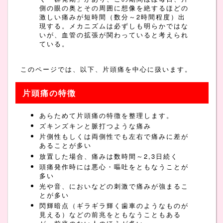
側の眼の奥とその周囲に想像を絶するほどの
激しい痛みが短時間（数分～2時間程度）出
現する。メカニズムは必ずしも明らかではな
いが、血管の拡張が関わっていると考えられ
ている。
このページでは、以下、片頭痛を中心に扱います。
片頭痛の特徴
あらためて片頭痛の特徴を整理します。
ズキンズキンと脈打つような痛み
片側性もしくは両側性でも左右で痛みに差が
あることが多い
放置した場合、痛みは数時間～2,3日続く
頭痛発作時には悪心・嘔吐をともなうことが
多い
光や音、においなどの刺激で痛みが強まるこ
とが多い
閃輝暗点（ギラギラ輝く歯車のようなものが
見える）などの前兆をともなうこともある