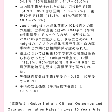
54.8％（95％信頼区間：44.7～63.0％）
白内障手術が行われたのは、術後5年で5眼
（4.9％、95％信頼区間：1.0～8.7％）、術
後10年で18眼（18.3％、95％信頼区間：
10.1～25.8％）
vault height（水晶体前面とICL後面との間
の距離）は手術直後には426±344μm（平均
±標準偏差）であったものが、10年後には
213±169μmに減少した。さらにこのvault
heightの小ささと水晶体混濁発生率・白内障
手術率との間には相関関係が認められた。
眼圧については術後10年で有意な増加は認め
られなかったが、10年後の時点で、12眼
（12.9％、95％信頼区間：5.6～19.6％）に
局所薬物治療を要する高眼圧症が認められ
た。
等価球面度数は手術1年後で－0.5D、10年後
で－0.7D
手術の安全係数（平均±標準偏差）は
1.25±0.57
（原著論文：Guber I et al : Clinical Outcomes and
Cataract Formation Rates in Eyes 10 Years After