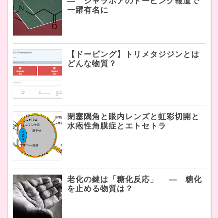
― シャラポアのドーピング報道で
一躍有名に
【ドーピング】トリメタジジンとは
どんな物質？
閉塞隅角と眼内レンズと虹彩切開と
水疱性角膜症とエトセトラ
老化の鍵は「糖化反応」 ― 糖化
を止める物質は？