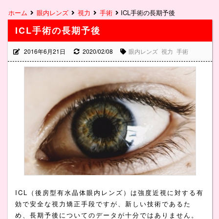
ホーム
眼内レンズ
視力
手術
ICL手術の長期予後
ICL手術の長期予後
2016年6月21日
2020/02/08
眼内レンズ
視力
手術
ICL（後房型有水晶体眼内レンズ）は強度近視に対する有
効で安全な視力矯正手段ですが、新しい技術であるた
め、長期予後についてのデータが十分ではありません。