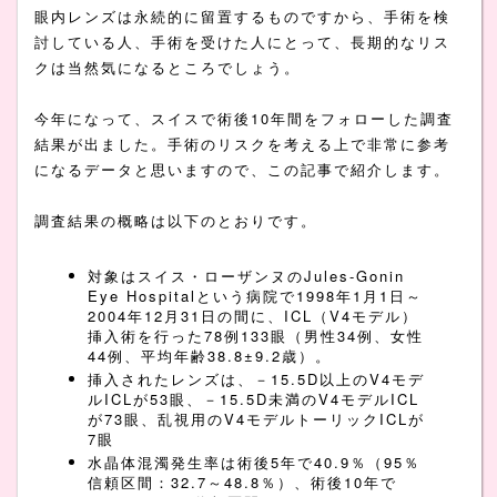
眼内レンズは永続的に留置するものですから、手術を検
討している人、手術を受けた人にとって、長期的なリス
クは当然気になるところでしょう。
今年になって、スイスで術後10年間をフォローした調査
結果が出ました。手術のリスクを考える上で非常に参考
になるデータと思いますので、この記事で紹介します。
調査結果の概略は以下のとおりです。
対象はスイス・ローザンヌのJules-Gonin
Eye Hospitalという病院で1998年1月1日～
2004年12月31日の間に、ICL（V4モデル）
挿入術を行った78例133眼（男性34例、女性
44例、平均年齢38.8±9.2歳）。
挿入されたレンズは、－15.5D以上のV4モデ
ルICLが53眼、－15.5D未満のV4モデルICL
が73眼、乱視用のV4モデルトーリックICLが
7眼
水晶体混濁発生率は術後5年で40.9％（95％
信頼区間：32.7～48.8％）、術後10年で