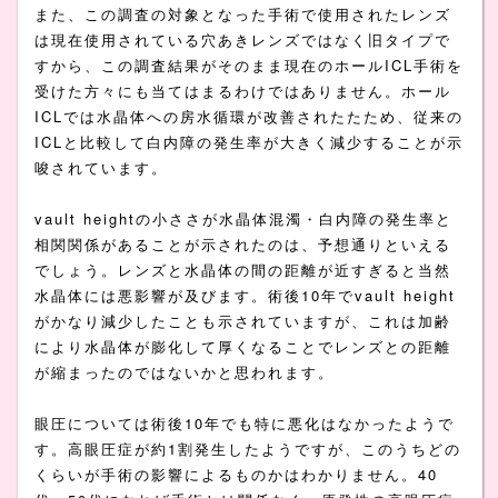
また、この調査の対象となった手術で使用されたレンズ
は現在使用されている穴あきレンズではなく旧タイプで
すから、この調査結果がそのまま現在のホールICL手術を
受けた方々にも当てはまるわけではありません。ホール
ICLでは水晶体への房水循環が改善されたたため、従来の
ICLと比較して白内障の発生率が大きく減少することが示
唆されています。
vault heightの小ささが水晶体混濁・白内障の発生率と
相関関係があることが示されたのは、予想通りといえる
でしょう。レンズと水晶体の間の距離が近すぎると当然
水晶体には悪影響が及びます。術後10年でvault height
がかなり減少したことも示されていますが、これは加齢
により水晶体が膨化して厚くなることでレンズとの距離
が縮まったのではないかと思われます。
眼圧については術後10年でも特に悪化はなかったようで
す。高眼圧症が約1割発生したようですが、このうちどの
くらいが手術の影響によるものかはわかりません。40