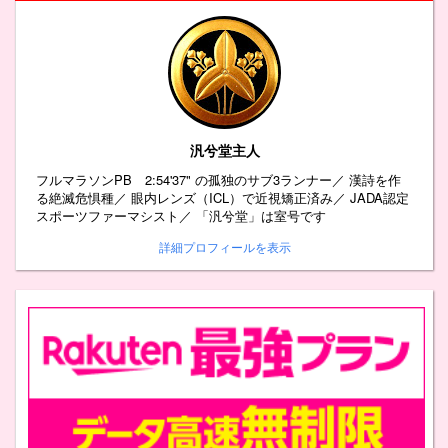
汎兮堂主人
フルマラソンPB 2:54'37" の孤独のサブ3ランナー／ 漢詩を作
る絶滅危惧種／ 眼内レンズ（ICL）で近視矯正済み／ JADA認定
スポーツファーマシスト／ 「汎兮堂」は室号です
詳細プロフィールを表示