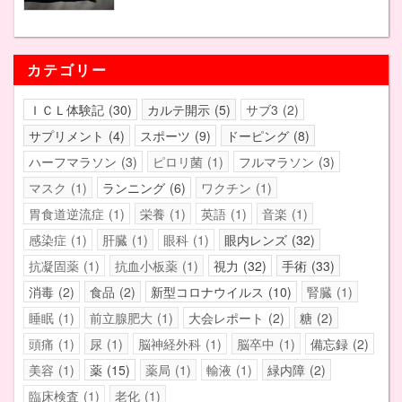
カテゴリー
ＩＣＬ体験記
30
カルテ開示
5
サブ3
2
サプリメント
4
スポーツ
9
ドーピング
8
ハーフマラソン
3
ピロリ菌
1
フルマラソン
3
マスク
1
ランニング
6
ワクチン
1
胃食道逆流症
1
栄養
1
英語
1
音楽
1
感染症
1
肝臓
1
眼科
1
眼内レンズ
32
抗凝固薬
1
抗血小板薬
1
視力
32
手術
33
消毒
2
食品
2
新型コロナウイルス
10
腎臓
1
睡眠
1
前立腺肥大
1
大会レポート
2
糖
2
頭痛
1
尿
1
脳神経外科
1
脳卒中
1
備忘録
2
美容
1
薬
15
薬局
1
輸液
1
緑内障
2
臨床検査
1
老化
1