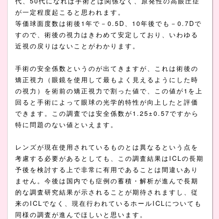
代、50代になれば手術とは関係なく、原発性の高眼圧症
が一定程度起こると思われます。
等価球面度数は術後1年で－0.5D、10年後でも－0.7Dで
すので、術後の視力はきわめて安定しており、いわゆる
近視の戻りはないことがわかります。
手術の安全係数というのが出てきますが、これは術後の
矯正視力（眼鏡を使用して最もよく見えるようにした時
の視力）を術前の矯正視力で割った値で、この値が1を上
回ると手術によって眼球の光学的特性が向上したと評価
できます。この調査では安全係数が1.25±0.57ですから
特に問題のない値といえます。
レンズが現在使用されているものとは異なるという点を
考慮する必要があるとしても、この調査結果はICLの長期
予後を検討する上で非常に有用であることは間違いあり
ません。今後は国内でも症例の蓄積・解析が進んで長期
的な調査研究結果が示されることが期待されますし、従
来のICLでなく、現在行われているホールICLについても
同様の調査が進んでほしいと思います。