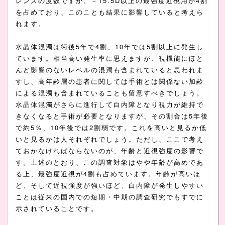
レンズの度数ですが、－15.5D以上の最強度近視用が4割
を占めており、このことも結果に影響していると考えら
れます。
水晶体混濁は術後5年で4割、10年では5割以上に発生し
ています。相当高い発生率に思えますが、視機能にほと
んど影響のないレベルの混濁も含まれていると思われま
すし、高年齢層の患者に関しては手術とは関係ない加齢
による混濁も含まれていることも留意すべきでしょう。
水晶体混濁がさらに進行して白内障となり視力が維持で
きなくなると手術が必要となりますが、その割合は5年後
で約5％、10年後では2割弱です。これを高いと見るか低
いと見るかは人それぞれでしょう。ただし、ここで考え
ておかなければならないのが、年齢と近視強度の影響で
す。上述のとおり、この調査対象はやや年齢が高めであ
る上、最強度近視が4割も占めています。年齢が高いほ
ど、そして近視強度が強いほど、白内障が発生しやすい
ことは従来の国内での短期・中期の調査研究でもすでに
示されていることです。