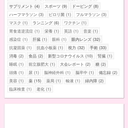
サプリメント
4
スポーツ
9
ドーピング
8
ハーフマラソン
3
ピロリ菌
1
フルマラソン
3
マスク
1
ランニング
6
ワクチン
1
胃食道逆流症
1
栄養
1
英語
1
音楽
1
感染症
1
肝臓
1
眼科
1
眼内レンズ
32
抗凝固薬
1
抗血小板薬
1
視力
32
手術
33
消毒
2
食品
2
新型コロナウイルス
10
腎臓
1
睡眠
1
前立腺肥大
1
大会レポート
2
糖
2
頭痛
1
尿
1
脳神経外科
1
脳卒中
1
備忘録
2
美容
1
薬
15
薬局
1
輸液
1
緑内障
2
臨床検査
1
老化
1