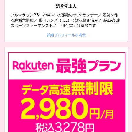
汎兮堂主人
フルマラソンPB 2:54'37" の孤独のサブ3ランナー／ 漢詩を作
る絶滅危惧種／ 眼内レンズ（ICL）で近視矯正済み／ JADA認定
スポーツファーマシスト／ 「汎兮堂」は室号です
詳細プロフィールを表示