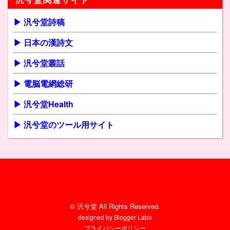
▶ 汎兮堂詩稿
▶ 日本の漢詩文
▶ 汎兮堂叢話
▶ 電脳電網総研
▶ 汎兮堂Health
▶ 汎兮堂のツール用サイト
© 汎兮堂 All Rights Reserved.
designed by
Blogger Labo
プライバシーポリシー