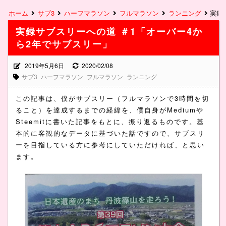
ホーム
サブ3
ハーフマラソン
フルマラソン
ランニング
実録
実録サブスリーへの道 ＃1「オーバー4か
ら2年でサブスリー」
2019年5月6日
2020/02/08
サブ3
ハーフマラソン
フルマラソン
ランニング
この記事は、僕がサブスリー（フルマラソンで3時間を切
ること）を達成するまでの経緯を、僕自身がMediumや
Steemitに書いた記事をもとに、振り返るものです。基
本的に客観的なデータに基づいた話ですので、サブスリ
ーを目指している方に参考にしていただければ、と思い
ます。