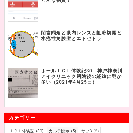
閉塞隅角と眼内レンズと虹彩切開と
水疱性角膜症とエトセトラ
ホールＩＣＬ体験記30 神戸神奈川
アイクリニック閉院後の経緯に謎が
多い（2021年4月25日）
カテゴリー
ＩＣＬ体験記
30
カルテ開示
5
サブ3
2