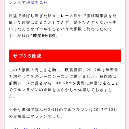
ン大会で地獄を見た
序盤で飛ばし過ぎた結果、レース途中で腸脛靭帯炎を発
症して終盤は走ることもできず、足をひきずりながら歩
いてなんとかゴールするという大惨敗に終わったので
す。記録は
4時間9分8秒
。
サブ3.5達成
この大惨敗の悔しさを胸に、臥薪嘗胆、2017年は練習量
を増やして冬のレースシーズンに備えました。秋以降は
前回レースの反省から、42.2kmを実際に練習で走ること
でフルマラソンの距離をあらかじめ体感しておきまし
た。
十分な準備で臨んだ2回目のフルマラソンは2017年12月
の赤穂義士マラソンでした。