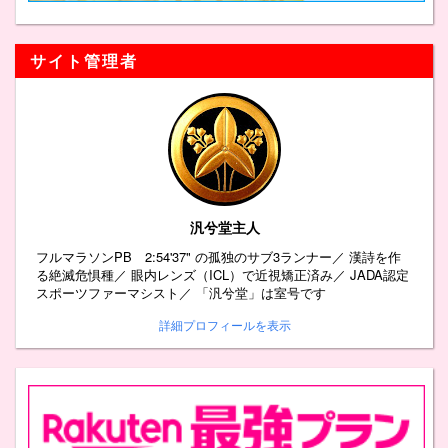
サイト管理者
汎兮堂主人
フルマラソンPB 2:54'37" の孤独のサブ3ランナー／ 漢詩を作
る絶滅危惧種／ 眼内レンズ（ICL）で近視矯正済み／ JADA認定
スポーツファーマシスト／ 「汎兮堂」は室号です
詳細プロフィールを表示