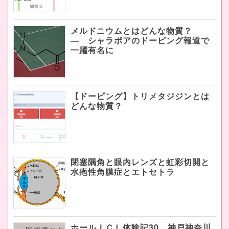
メルドニウムとはどんな物質？
― シャラポアのドーピング報道で
一躍有名に
【ドーピング】トリメタジジンとは
どんな物質？
閉塞隅角と眼内レンズと虹彩切開と
水疱性角膜症とエトセトラ
ホールＩＣＬ体験記30 神戸神奈川