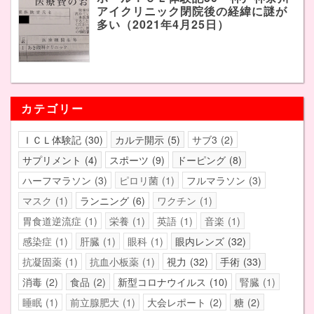
アイクリニック閉院後の経緯に謎が
多い（2021年4月25日）
カテゴリー
ＩＣＬ体験記
30
カルテ開示
5
サブ3
2
サプリメント
4
スポーツ
9
ドーピング
8
ハーフマラソン
3
ピロリ菌
1
フルマラソン
3
マスク
1
ランニング
6
ワクチン
1
胃食道逆流症
1
栄養
1
英語
1
音楽
1
感染症
1
肝臓
1
眼科
1
眼内レンズ
32
抗凝固薬
1
抗血小板薬
1
視力
32
手術
33
消毒
2
食品
2
新型コロナウイルス
10
腎臓
1
睡眠
1
前立腺肥大
1
大会レポート
2
糖
2